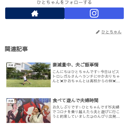
ひとちゃんをフォローする
ひとちゃん
関連記事
妻減量中、夫ご飯事情
夫婦
こんにちはひとちゃんです✨今日はビス
トロレガルさんへランチに🫶かおりちゃ
んと💓かおちゃんとは高校からの仲💓石
川県金沢市泉野町の大切な歯を守る歯医
者 | アイリス歯科クリニック (iris-
dental.com)わたしはいつもアイリス歯科
さん...
食べて遊んで夫婦時間
夫婦
お久しぶりです✨ひとちゃんです👋夫婦
でコロナを乗り越えたら夫と遊びに行こ
うと約束していました🤝のんびり出発し
ていろんなところに立ち寄りながらの道
中食べたかったさかた菓子舗のおやき👇