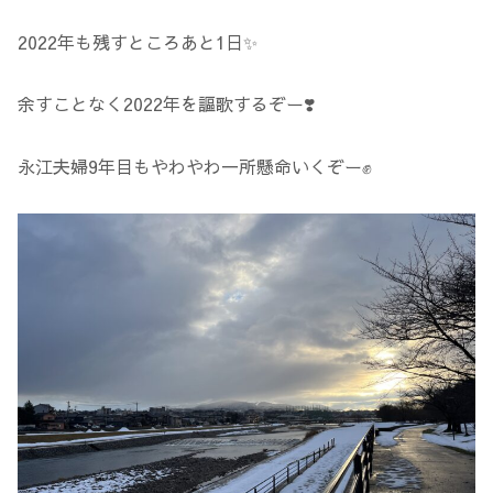
2022年も残すところあと1日✨
余すことなく2022年を謳歌するぞー❣️
永江夫婦9年目もやわやわ一所懸命いくぞー✊