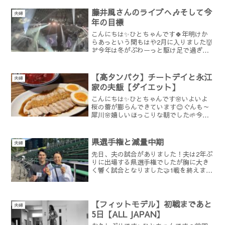
💓おやきの具がぱんぱん！味付けもお味
噌が効いていて最高！大王...
藤井風さんのライブへ🎶そして今
夫婦
年の目標
こんにちは✨ひとちゃんです🍀年明けか
らあっという間もはや2月に入りました👹
🫘今年は冬がぶわーっと駆け足で過ぎ去
っていく感覚🏃🏼‍♀️この前楽しみにしてい
た藤井風さんのライブへ夫の拓也と行っ
てきました🥰🕊 🕊 🕊Fujii Kaze
【高タンパク】チートデイと永江
夫婦
“LOV...
家の夫飯【ダイエット】
こんにちは✨ひとちゃんです🌸いよいよ
桜の蕾が膨らんできています😊ぐんも～
犀川🌸嬉しいほっこりな朝でした🌱今週
の金沢の天気予報に気温20℃という予報
がちらほらと出始めました😲今週から一
気に気温があがりそうです🌸🍡先日はい
県選手権と減量中期
夫婦
わゆるチートデイをしま...
先日、夫の試合がありました！夫は2年ぶ
りに出場する県選手権でしたが胸に大き
く響く試合となりました🤝1戦を終えまだ
まだシーズンの途中です🏔️各々の目標に
向けて夫婦ともども頑張ります😊✴︎✴︎✴︎4
月から開始した減量も早2か月が経ちまし
た🌜毎年...
【フィットモデル】初戦まであと
夫婦
5日【ALL JAPAN】