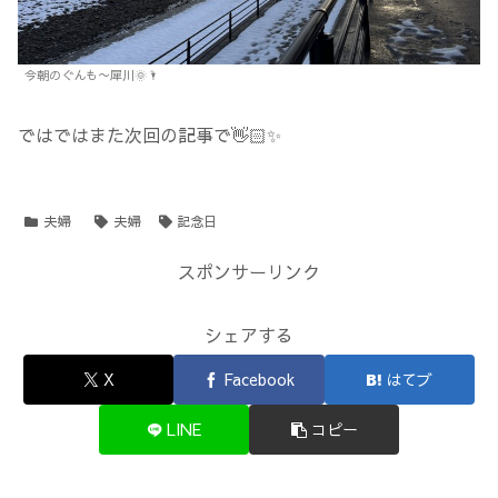
今朝のぐんも〜犀川🌞🌂
ではではまた次回の記事で👋🏻✨
夫婦
夫婦
記念日
スポンサーリンク
シェアする
X
Facebook
はてブ
LINE
コピー