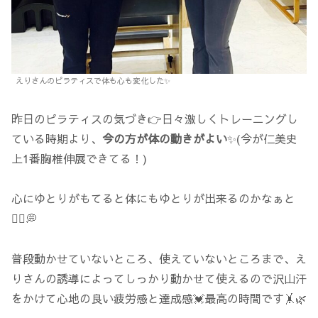
えりさんのピラティスで体も心も変化した✨
昨日のピラティスの気づき👉日々激しくトレーニングし
ている時期より、
今の方が体の動きがよい
✨(今が仁美史
上1番胸椎伸展できてる！)
心にゆとりがもてると体にもゆとりが出来るのかなぁと
🧘‍♀️💭
普段動かせていないところ、使えていないところまで、え
りさんの誘導によってしっかり動かせて使えるので沢山汗
をかけて心地の良い疲労感と達成感💓最高の時間です🤸🌿