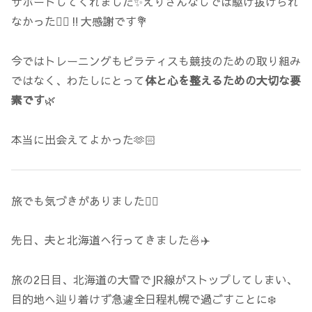
サポートしてくれました✨えりさんなしでは駆け抜けられ
なかった🙂‍↕️‼️大感謝です💐
今ではトレーニングもピラティスも競技のための取り組み
ではなく、わたしにとって
体と心を整えるための大切な要
素です
🌿
本当に出会えてよかった🫶🏻
旅でも気づきがありました🙂‍↕️
先日、夫と北海道へ行ってきました🍜✈️
旅の2日目、北海道の大雪でJR線がストップしてしまい、
目的地へ辿り着けず急遽全日程札幌で過ごすことに❄️