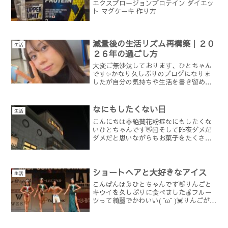
エクスプロージョンプロテイン ダイエッ
ト マグケーキ 作り方
減量後の生活リズム再構築｜２０
生活
２６年の過ごし方
大変ご無沙汰しております、ひとちゃん
です✨かなり久しぶりのブログになりま
したが自分の気持ちや生活を書き留める
日記としてまたのんびり再開していこう
思います☃️久しぶりすぎてちょっと振り
返り🤏2025年は4月から10月まで減量を
なにもしたくない日
生活
していました🏋️...
こんにちは🌞絶賛花粉症なにもしたくな
いひとちゃんです👋🏻そして昨夜ダメだ
ダメだと思いながらもお菓子をたくさん
食べてしまったひとちゃんです🤣👋🏻減
量期じゃないと簡単に自分に負けてしま
う😂(しかも夜に限って🍪そんな日もあり
ます😇)またいつかひと...
ショートヘアと大好きなアイス
生活
こんばんは🌛ひとちゃんです👋りんごと
キウイを久しぶりに食べました🍎フルー
ツって綺麗でかわいい( ˘ω˘ )💓りんごがみ
ずみずしくて甘い🤤美味しい！旬なもの
をいただくのは最高です✨話しは変わり
まして…ショートヘア＝ひとちゃんとい