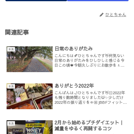
ひとちゃん
関連記事
日常のありがたみ
生活
こんにちは🍂ひとちゃんです👋何気ない
日常のありがたみをひしひしと感じる今
日この頃🍁今朝久しぶりにお散歩を🚶鴨
の行進に出くわし思わぬハッピー🦆🦆癒
された～🥹💓今日のぐんも～記録🥰🫶穏
やかなGM犀川🌎✨冷たい風に手がかじか
みます🥶✋朝食は最近の...
ありがとう2022年
生活
こんばんは🌙ひとちゃんです👋🏻2022年
も残り数時間となりました🐯✨少しだけ
2022年の振り返りを🤏🏼JBBFフィットネ
ス選手としてフィットモデルオールジャ
パン、📸いつも素敵な作品を残してくだ
さる寺井さん✨そしてビキニフィットネ
スオールジャ...
2月から始めるプチダイエット｜
生活
減量をゆるく再開するコツ