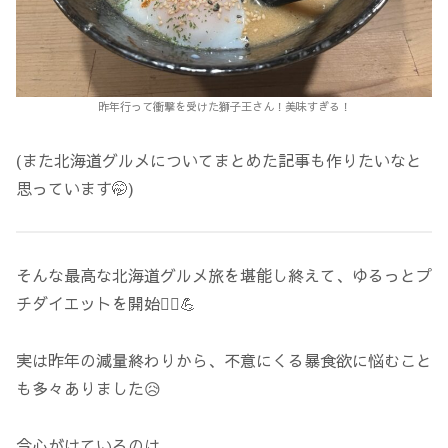
昨年行って衝撃を受けた獅子王さん！美味すぎる！
(また北海道グルメについてまとめた記事も作りたいなと
思っています🤭)
そんな最高な北海道グルメ旅を堪能し終えて、ゆるっとプ
チダイエットを開始🙂‍↕️💪
実は昨年の減量終わりから、不意にくる暴食欲に悩むこと
も多々ありました😥
今心がけているのは