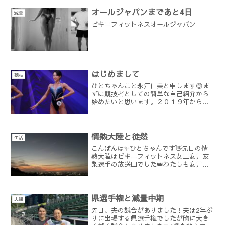
🧘🏽‍♀️✨日に日に体力の回復をひしひしと感
じています...
オールジャパンまであと4日
減量
ビキニフィットネスオールジャパン
はじめまして
競技
ひとちゃんこと永江仁美と申します😊ま
ずは競技者としての簡単な自己紹介から
始めたいと思います。２０１９年から本
格的にトレーニングを始め翌年２０２０
年２７歳にして走り幅跳びの自己ベスト
を更新✨夫婦で優勝できた県選手権🔥地
元の北國新聞にも掲載して...
情熱大陸と徒然
生活
こんばんは✨ひとちゃんです👋先日の情
熱大陸はビキニフィットネス女王安井友
梨選手の放送回でした👑わたしも安井選
手にあやかりちゃっかり登場させていた
だき一瞬の登場だったのにも関わらず見
たよーっと言っていただけて嬉しかった
です( ;∀;)❣ちゃっ...
県選手権と減量中期
夫婦
先日、夫の試合がありました！夫は2年ぶ
りに出場する県選手権でしたが胸に大き