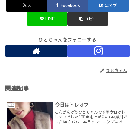
X
Facebook
はてブ
LINE
コピー
ひとちゃんをフォローする
ひとちゃん
関連記事
今日はトレオフ
生活
こんばんは👋ひとちゃんです🌟今日はト
レオフでした🚶🏽‍♀️🍁雨上がりのGM犀川で
した🌤さむぃ…本日トレーニングはお休
みだったのですが軽い有酸素を入れて体
を温めてからゆっくりとストレッチを