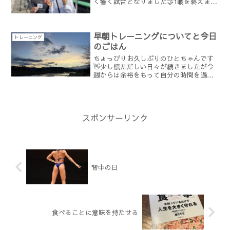
く響く試合となりました🤝1戦を終えまだ
まだシーズンの途中です🏔️各々の目標に
向けて夫婦ともども頑張ります😊✴︎✴︎✴︎4
月から開始した減量も早2か月が経ちまし
た🌜毎年...
早朝トレーニングについてと今日
トレーニング
のごはん
ちょっぴりお久しぶりのひとちゃんです
👋少し慌ただしい日々が続きましたが今
週からは余裕をもって自分の時間を過ご
せています🍀先週はトレーニング計画と
お仕事や予定の兼ね合いで早朝にトレー
ニングをしたりある日はトレオフにして
有酸素を少し入れてアクテ...
スポンサーリンク
背中の日
食べることに意味を持たせる