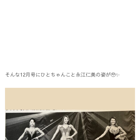
そんな12月号にひとちゃんこと永江仁美の姿が🥹✨